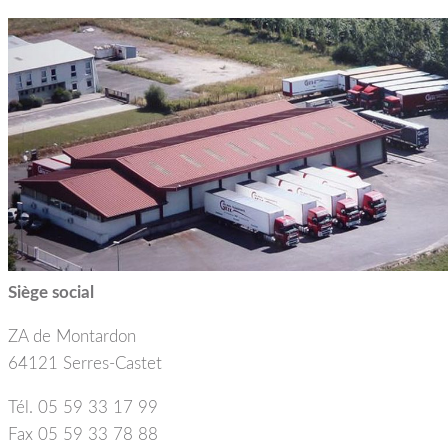
Siège social
ZA de Montardon
64121 Serres-Castet
Tél. 05 59 33 17 99
Fax 05 59 33 78 88